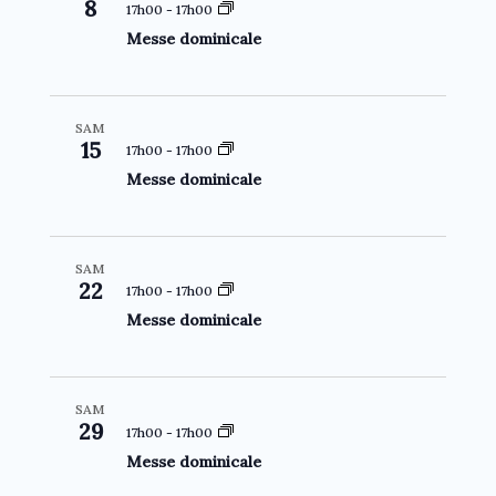
c
8
17h00
-
17h00
e
c
h
t
Messe dominicale
c
e
h
i
t
e
o
i
e
n
SAM
o
15
t
d
17h00
-
17h00
n
n
e
Messe dominicale
n
a
v
e
v
u
z
i
e
SAM
l
22
17h00
-
17h00
g
s
a
Messe dominicale
a
É
d
t
v
a
i
è
t
SAM
o
n
29
e
17h00
-
17h00
n
e
Messe dominicale
d
m