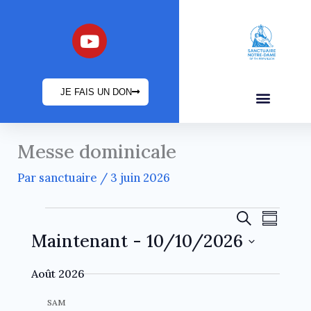
Aller
au
Y
o
contenu
u
t
JE FAIS UN DON
u
b
INFOS PRATIQUES
e
Messe dominicale
Par
sanctuaire
/
3 juin 2026
Évènements
R
N
R
R
e
e
a
Maintenant
 - 
10/10/2026
é
c
c
v
s
S
h
u
h
i
Août 2026
é
e
m
e
g
r
l
SAM
é
r
a