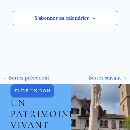
S’abonner au calendrier
←
Series précédent
Series suivant
→
FAIRE UN DON
UN
PATRIMOINE
VIVANT