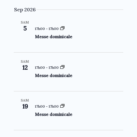
e
e
Sep 2026
v
n
u
t
SAM
5
e
17h00
-
17h00
s
Messe dominicale
É
v
è
SAM
12
17h00
-
17h00
n
Messe dominicale
e
m
e
SAM
n
19
17h00
-
17h00
t
Messe dominicale
s