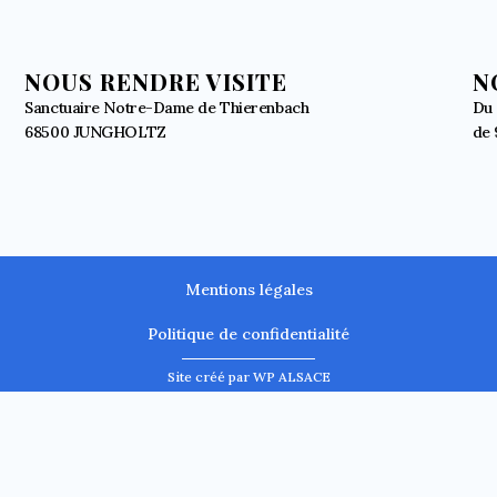
NOUS RENDRE VISITE
N
Sanctuaire Notre-Dame de Thierenbach
Du 
68500 JUNGHOLTZ
de 
Mentions légales
Politique de confidentialité
Site créé par WP ALSACE