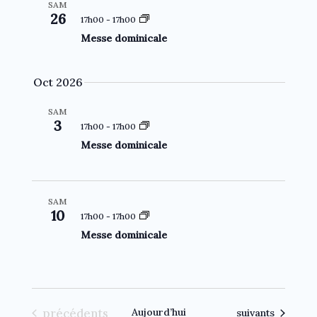
SAM
26
17h00
-
17h00
Messe dominicale
Oct 2026
SAM
3
17h00
-
17h00
Messe dominicale
SAM
10
17h00
-
17h00
Messe dominicale
Évènements
précédents
Aujourd’hui
Évènements
suivants