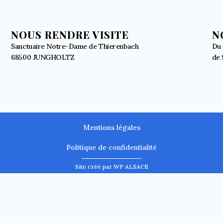
NOUS RENDRE VISITE
N
Sanctuaire Notre-Dame de Thierenbach
Du 
68500 JUNGHOLTZ
de 
Mentions légales
Politique de confidentialité
Site créé par WP ALSACE