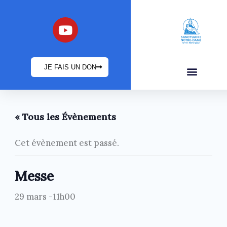
Aller
au
Y
o
contenu
u
t
JE FAIS UN DON
u
b
INFOS PRATIQUES
e
« Tous les Évènements
Cet évènement est passé.
Messe
29 mars -11h00