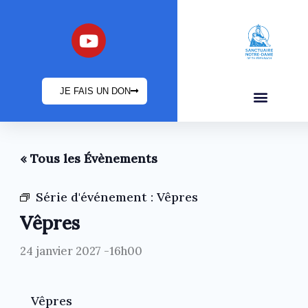
Aller
au
Y
o
contenu
u
t
JE FAIS UN DON
u
b
INFOS PRATIQUES
e
« Tous les Évènements
Série d'événement :
Vêpres
Vêpres
24 janvier 2027 -16h00
Vêpres