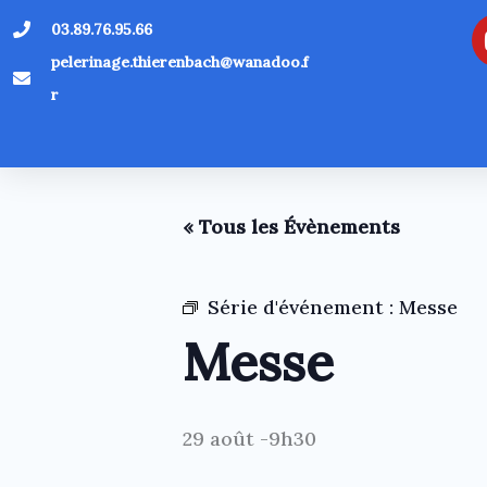
Aller
03.89.76.95.66
au
pelerinage.thierenbach@wanadoo.f
contenu
r
« Tous les Évènements
Série d'événement :
Messe
Messe
29 août -9h30