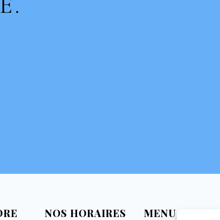
É.
DRE
NOS HORAIRES
MENU