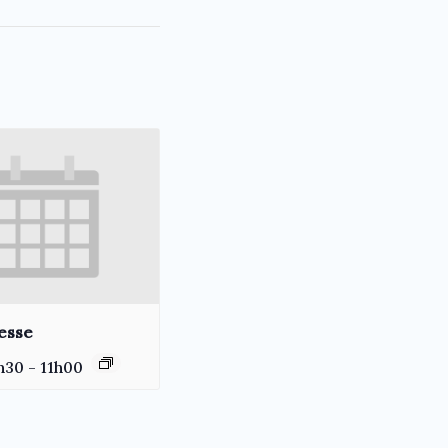
esse
h30
-
11h00