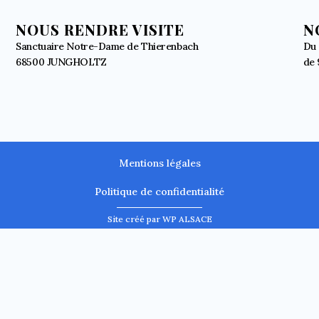
NOUS RENDRE VISITE
N
Sanctuaire Notre-Dame de Thierenbach
Du 
68500 JUNGHOLTZ
de 
Mentions légales
Politique de confidentialité
Site créé par WP ALSACE