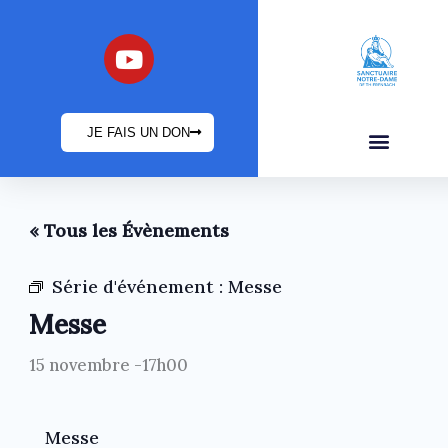
Aller
au
Y
o
contenu
u
t
JE FAIS UN DON
u
b
INFOS PRATIQUES
e
« Tous les Évènements
Série d'événement :
Messe
Messe
15 novembre -17h00
Messe