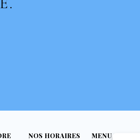
É.
DRE
NOS HORAIRES
MENU