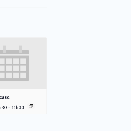
esse
h30
-
11h00