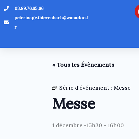
Aller
03.89.76.95.66
au
pelerinage.thierenbach@wanadoo.f
contenu
r
« Tous les Évènements
Série d'événement :
Messe
Messe
1 décembre -15h30
-
16h00