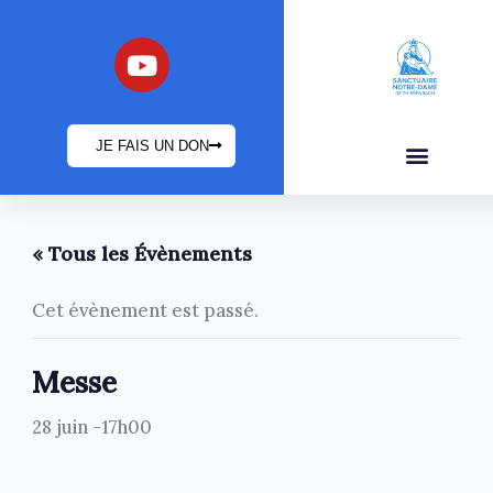
Aller
au
Y
o
contenu
u
t
JE FAIS UN DON
u
b
INFOS PRATIQUES
e
« Tous les Évènements
Cet évènement est passé.
Messe
28 juin -17h00