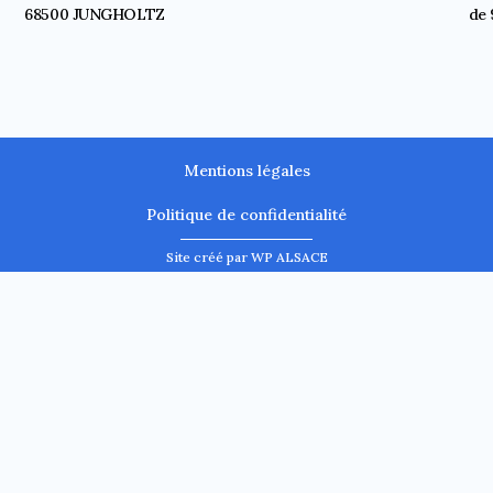
68500 JUNGHOLTZ
de 
Mentions légales
Politique de confidentialité
Site créé par WP ALSACE