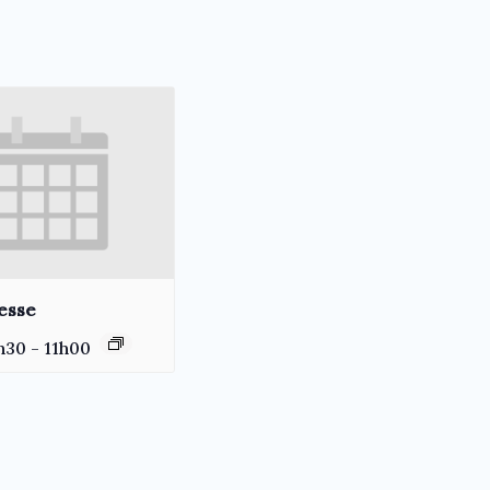
esse
h30
-
11h00