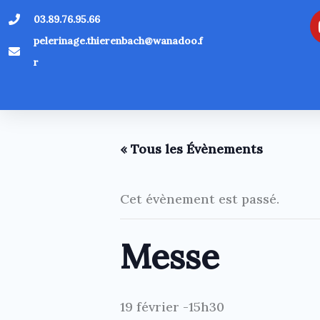
Aller
03.89.76.95.66
au
pelerinage.thierenbach@wanadoo.f
contenu
r
« Tous les Évènements
Cet évènement est passé.
Messe
19 février -15h30