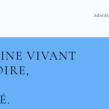
Adorat
INE VIVANT
IRE,
É.