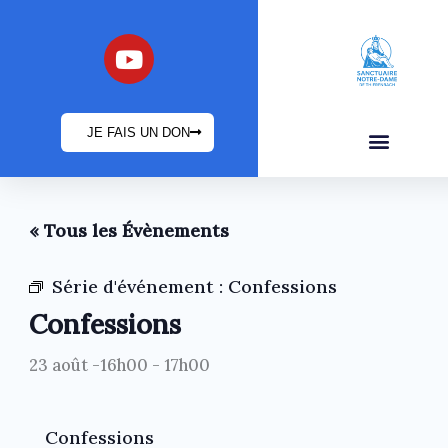
Aller
au
Y
o
contenu
u
t
JE FAIS UN DON
u
b
INFOS PRATIQUES
e
« Tous les Évènements
Série d'événement :
Confessions
Confessions
23 août -16h00
-
17h00
Confessions