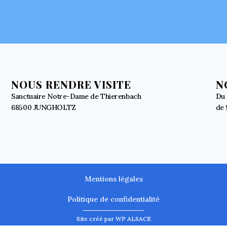
NOUS RENDRE VISITE
N
Sanctuaire Notre-Dame de Thierenbach
Du 
68500 JUNGHOLTZ
de 
Mentions légales
Politique de confidentialité
Site créé par WP ALSACE