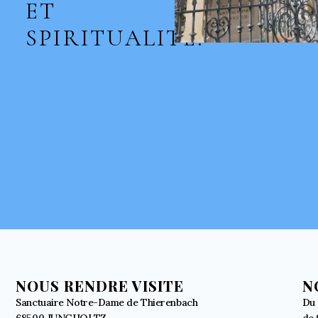
ET
SPIRITUALITÉ.
NOUS RENDRE VISITE
N
Sanctuaire Notre-Dame de Thierenbach
Du 
68500 JUNGHOLTZ
de 