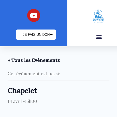
Aller
au
Y
o
contenu
u
t
JE FAIS UN DON
u
b
INFOS PRATIQUES
e
« Tous les Évènements
Cet évènement est passé.
Chapelet
14 avril -15h00